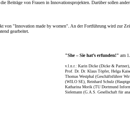
e Beiträge von Frauen in Innovationsprojekten. Darüber sollen andere
ojekt von "Innovation made by women". An der Fortführung wird zur Zei
end gearbeitet.
"She – Sie hat’s erfunden!"
am 1.
v.l.n.r.: Karin Dicke (Dicke & Part
Prof. Dr. Dr. Klaus Töpfer, Helga Kai
Thomas Westphal (Geschäftsführer Wir
(WILO SE), Reinhard Schulz (Hauptges
Katharina Morik (TU Dortmund Informat
Sielemann (G.A.S. Gesellschaft für a